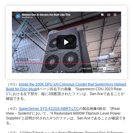
（※1）
Inside the 100K GPU xAI Colossus Cluster that Supermicro Helped
Build for Elon Musk
4ページ目右下の画像、“Supermicro CDU 2023 Rear
1”における左下部分、縦に2段配置されたファンは、San Aceであることが
確認できる。
（※2）
SuperServer SYS-422GS-NBRT-LCC
の製品画像4枚目、”(Rear
View – System)”において、”4 Redundant 6600W Titanium Level Power
Supplies”と説明が付された4つのファンは、San Aceであることが確認でき
る。
（※3）上記YouTubeチャンネルServeTheHome ”Newest Gen AI Servers