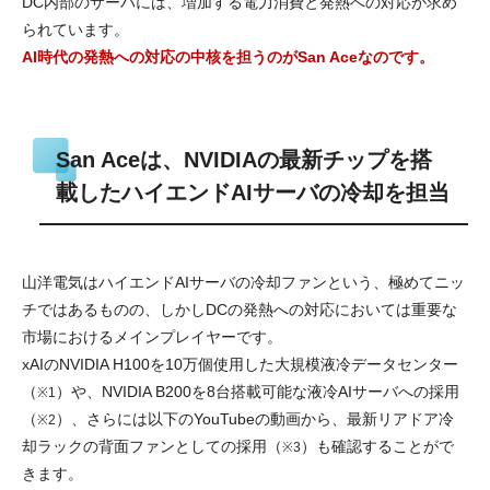
DC内部のサーバには、増加する電力消費と発熱への対応が求め
られています。
AI時代の発熱への対応の中核を担うのがSan Aceなのです。
San Aceは、NVIDIAの最新チップを搭
載したハイエンドAIサーバの冷却を担当
山洋電気はハイエンドAIサーバの冷却ファンという、極めてニッ
チではあるものの、しかしDCの発熱への対応においては重要な
市場におけるメインプレイヤーです。
xAIのNVIDIA H100を10万個使用した大規模液冷データセンター
（
）や、NVIDIA B200を8台搭載可能な液冷AIサーバへの採用
※1
（
）、さらには以下のYouTubeの動画から、最新リアドア冷
※2
却ラックの背面ファンとしての採用（
）も確認することがで
※3
きます。