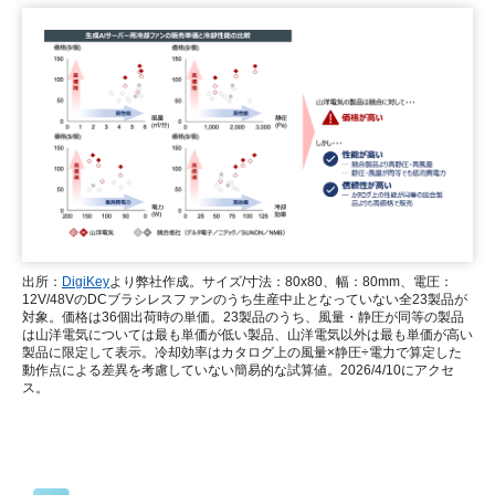
出所：
DigiKey
より弊社作成。サイズ/寸法：80x80、幅：80mm、電圧：
12V/48VのDCブラシレスファンのうち生産中止となっていない全23製品が
対象。価格は36個出荷時の単価。23製品のうち、風量・静圧が同等の製品
は山洋電気については最も単価が低い製品、山洋電気以外は最も単価が高い
製品に限定して表示。冷却効率はカタログ上の風量×静圧÷電力で算定した
動作点による差異を考慮していない簡易的な試算値。2026/4/10にアクセ
ス。