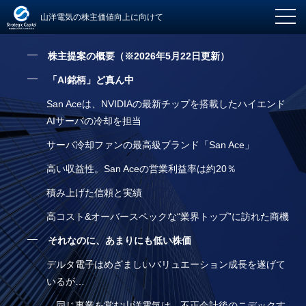
山洋電気の株主価値向上に向けて
株主提案の概要（※2026年5月22日更新）
「AI銘柄」ど真ん中
San Aceは、NVIDIAの最新チップを搭載したハイエンド
AIサーバの冷却を担当
サーバ冷却ファンの最高級ブランド「San Ace」
高い収益性。San Aceの営業利益率は約20％
積み上げた信頼と実績
高コスト&オーバースペックな“業界トップ”に訪れた商機
それなのに、あまりにも低い株価
デルタ電子はめざましいバリュエーション成長を遂げて
いるが…
…同じ事業を営む山洋電気は、不正会計後のニデックす