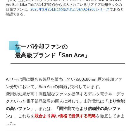
Are Built Like This”の14:37時点から拡大されているリアドア冷却ラックの
背面ファンは、
2025年3月25日に発売されたSan Ace200シリーズ
であると
確認できる。
サーバ冷却ファンの
最高級ブランド「San Ace」
AIサーバ用に競合も製品を販売している80x80mm厚の冷却ファ
ン分野において、San Aceの値段は突出しています。
費用対効果が高く高性能なファンを提供するデルタ電子やニデッ
クといった電子部品業界の巨人に対して、山洋電気は
「より性能
の高いファン」
、または、
「同性能でもより信頼性の高いファ
ン」
、これらを
競合より高い価格で提供する戦略
を徹底してきま
した。