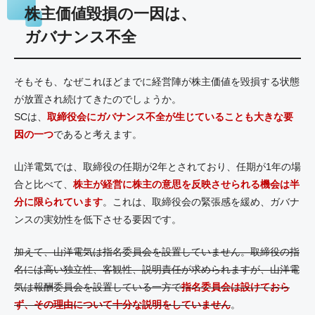
株主価値毀損の一因は、
ガバナンス不全
そもそも、なぜこれほどまでに経営陣が株主価値を毀損する状態
が放置され続けてきたのでしょうか。
SCは、
取締役会にガバナンス不全が生じていることも大きな要
因の一つ
であると考えます。
山洋電気では、取締役の任期が2年とされており、任期が1年の場
合と比べて、
株主が経営に株主の意思を反映させられる機会は半
分に限られています
。これは、取締役会の緊張感を緩め、ガバナ
ンスの実効性を低下させる要因です。
加えて、山洋電気は指名委員会を設置していません。取締役の指
名には高い独立性、客観性、説明責任が求められますが、山洋電
気は報酬委員会を設置している一方で
指名委員会は設けておら
ず、その理由について十分な説明をしていません
。