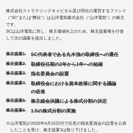
株式会社ストラテジックキャピタル及び同社の運営するファンド
（“SC”または“弊社”）は山洋電気株式会社（“山洋電気”）の株主
です。
SCは山洋電気に対し、株主価値向上のため、株主提案権を行使
して次の議案を提出しました。
株主提案1.
SC代表者である丸木強の取締役への選任
株主提案2.
取締役任期の2年から1年への短縮
株主提案3.
指名委員会の設置
株主提案4.
取締役会における資本政策に関する議論
の促進
株主提案5.
株主総会決議による株式分割の決定
株主提案6.
1:5の株式分割の実施
※山洋電気が2026年4月15日付で任意の指名委員会の設置を公表
したことを受け、株主提案3は取り下げました。