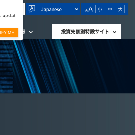
Japanese
小
中
大
s updat
針・開示情報
投資先個別特設サイト
IFY ME