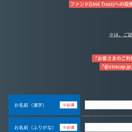
ファンド(Unit Trust)へ
※は、ご
「お客さまのご利
「@strac
お名前（漢字）
※必須
お名前（ふりがな）
※必須