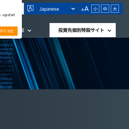
Japanese
小
中
大
s updat
針・開示情報
投資先個別特設サイト
IFY ME