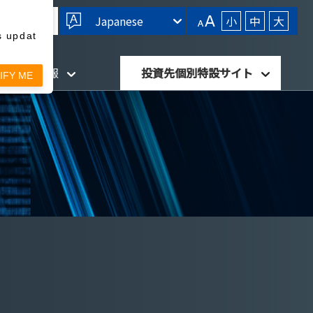
Japanese
小
中
大
s updat
針・開示情報
投資先個別特設サイト
IFY ME