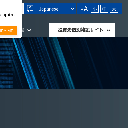
Japanese
小
中
大
s updat
針・開示情報
投資先個別特設サイト
IFY ME