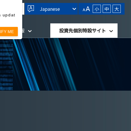
Japanese
小
中
大
s updat
針・開示情報
投資先個別特設サイト
IFY ME