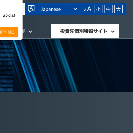
Japanese
小
中
大
s updat
針・開示情報
投資先個別特設サイト
IFY ME