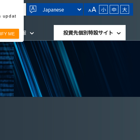
Japanese
小
中
大
s updat
針・開示情報
投資先個別特設サイト
IFY ME