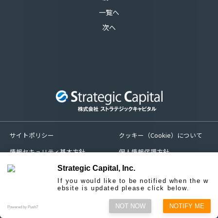
一覧へ
次へ
サイトポリシー
クッキー（Cookie）について
情報セキュリティ基本方針
個人情報保護方針
苦情処理及び紛争解決措置
サイトマップ
Strategic Capital, Inc.
If you would like to be notified when the w
お問い合わせ
ebsite is updated please click below.
NOT NOW
NOTIFY ME
© Strategic Capital, Inc.
Powered by Push7