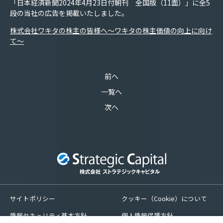
「日本経済新聞2024年
4
月
23
日付朝刊 全国版（
11
面）」に全
5
段の当社の広告を掲載いたしました。
株式会社ワキタの株主の皆様へ～ワキタの株主価値の向上に向け
て～
前へ
一覧へ
次へ
サイトポリシー
クッキー（Cookie）について
情報セキュリティ基本方針
個人情報保護方針